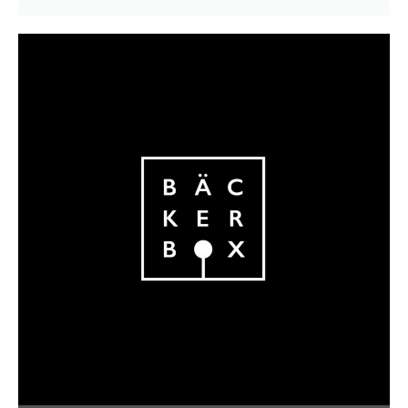
BÄCKERBOX SWEET TABLE
individuelle Konfektionierung
auf
Anfrage
Mit individuellem Logodruck
6 Geschmacksrichtungen
Schleife nach Wahl