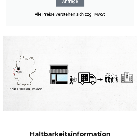
Haltbarkeitsinformation
Unsere Cakepops sind ab dem Zeitpunkt des Versands
mindestens 10 Tage und unsere Cookies 30 Tage
haltbar.
Versandkonditionen
Standard-Lieferung per DHL binnen 3 Werktagen. Tag
genaue Lieferung per DHL Express möglich als Termin-
oder Express-Lieferung. Wir bieten auch eine Vor-Ort
Abholung und in Einzelfällen bei Großaufträgen und
Buffetproduktion eine Lieferung im Umkreis von 100 km