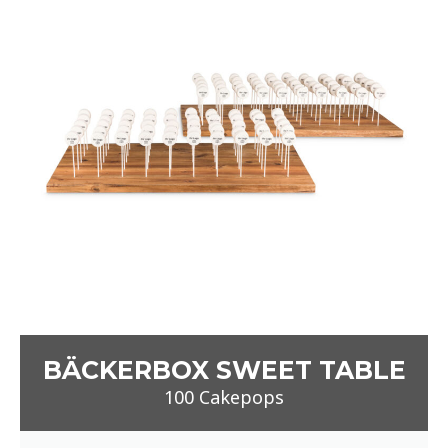
100 Cakepops
399
€
Mit individuellem Logodruck
6 Geschmacksrichtungen
Schleife nach Wahl
inklusive Anlieferung auf einer Naturholzplatte
Anfrage
Alle Preise verstehen sich zzgl. MwSt.