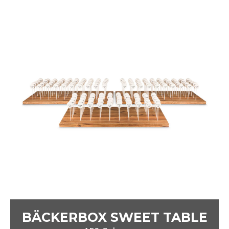
BÄCKERBOX SWEET TABLE
150 Cakepops
579
€
Mit individuellem Logodruck
6 Geschmacksrichtungen
Schleife nach Wahl
inklusive Anlieferung auf einer Naturholzplatte