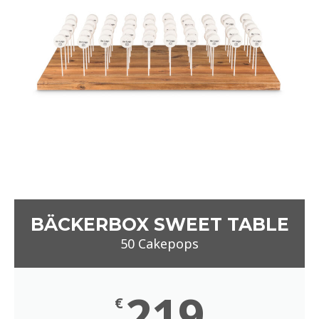
219
€
Mit individuellem Logodruck
6 Geschmacksrichtungen
Schleife nach Wahl
inklusive Anlieferung auf einer Naturholzplatte
Anfrage
Alle Preise verstehen sich zzgl. MwSt.