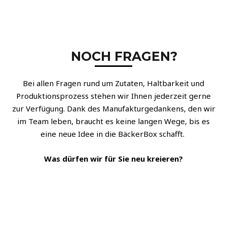
BäckerBox GmbH | Telefon: 02234 430 6994 | Email:
info@baeckerbox.de