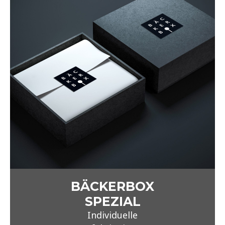
SPEZIAL
Individuelle
Konfektionierung
auf
Anfrage
Ab 1 Stück
Mit individuellem Logodruck
6 Geschmacksrichtungen
Schleife nach Wahl