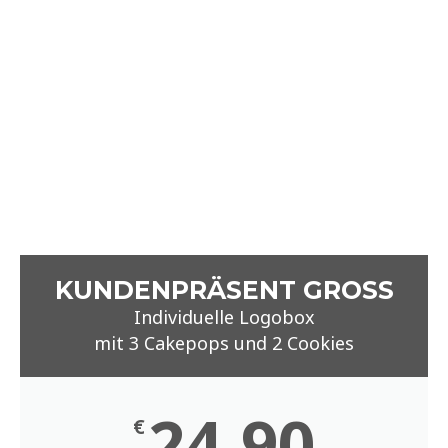
24,90
€
Ab 10 Stück
Mit individuellem Logodruck
6 Geschmacksrichtungen
Schleife nach Wahl
Anfrage
Alle Preise verstehen sich zzgl. MwSt. und Versand.